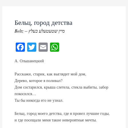
Skip
to
content
Бельц, город детства
Beltz -- מיין שטעטעלע בעלץ
Fa
T
E
W
ce
wi
m
ha
А. Ольшанецкий
bo
tte
ail
ts
ok
r
A
Расскажи, старик, как выглядит мой дом,
pp
Дерево, которое я поливал?
Дом состарился, крыша слетела, стекла выбиты, забор
покосился…
Ты бы никогда его не узнал.
Бельц, город моего детства, где я провел лучшие годы,
и где посещали меня такие невероятные мечты.