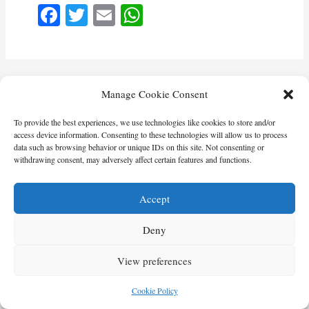
Fa
T
E
W
ce
wi
m
ha
bo
tte
ail
ts
ok
r
A
Manage Cookie Consent
pp
To provide the best experiences, we use technologies like cookies to store and/or
access device information. Consenting to these technologies will allow us to process
data such as browsing behavior or unique IDs on this site. Not consenting or
withdrawing consent, may adversely affect certain features and functions.
Accept
Deny
View preferences
Cookie Policy