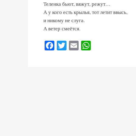
Теленка бьют, вяжут, режут…
А у кого есть крылья, тот летит ввысь,
и никому не слуга.
А ветер смеётся.
Fa
T
E
W
ce
wi
m
ha
bo
tte
ail
ts
ok
r
A
pp