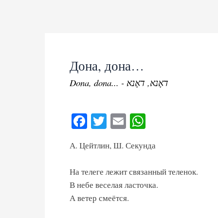
Skip
to
content
Дона, дона…
Dona, dona... - דאָנא, דאָנא
Fa
T
E
W
ce
wi
m
ha
А. Цейтлин, Ш. Секунда
bo
tte
ail
ts
ok
r
A
На телеге лежит связанный теленок.
pp
В небе веселая ласточка.
А ветер смеётся.