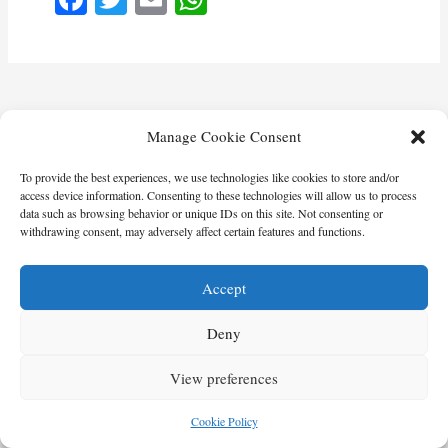
ce
wi
m
ha
bo
tte
ail
ts
ok
r
A
pp
Manage Cookie Consent
To provide the best experiences, we use technologies like cookies to store and/or
access device information. Consenting to these technologies will allow us to process
data such as browsing behavior or unique IDs on this site. Not consenting or
withdrawing consent, may adversely affect certain features and functions.
Accept
Deny
View preferences
Cookie Policy