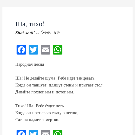
Skip
to
content
Ша, тихо!
Sha! shtil! -- !שא, שטיל
Fa
T
E
W
ce
wi
m
ha
Народная песня
bo
tte
ail
ts
ok
r
A
Ша! Не делайте шума! Ребе идет танцевать.
pp
Когда он танцует, пляшут стены и прыгает стол.
Давайте похлопаем и потопаем.
Тихо! Ша! Ребе будет петь.
Когда он поет свою святую песню,
Сатана падает замертво.
Fa
T
E
W