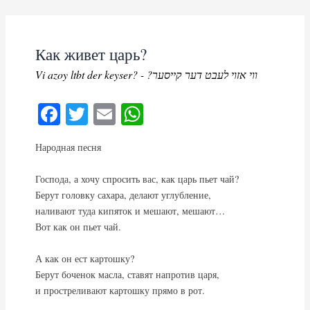
Skip
to
content
Как живет царь?
Vi azoy ltbt der keyser? - ?ווי אזוי לעבט דער קייסער
Fa
T
E
W
ce
wi
m
ha
Народная песня
bo
tte
ail
ts
ok
r
A
Господа, а хочу спросить вас, как царь пьет чай?
pp
Берут головку сахара, делают углубление,
наливают туда кипяток и мешают, мешают…
Вот как он пьет чай.
А как он ест картошку?
Берут боченок масла, ставят напротив царя,
и простреливают картошку прямо в рот.