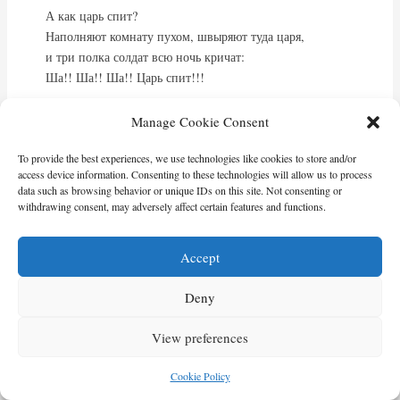
А как царь спит?
Наполняют комнату пухом, швыряют туда царя,
и три полка солдат всю ночь кричат:
Ша!! Ша!! Ша!! Царь спит!!!
Fa
T
E
W
Manage Cookie Consent
ce
wi
m
ha
To provide the best experiences, we use technologies like cookies to store and/or
bo
tte
ail
ts
access device information. Consenting to these technologies will allow us to process
data such as browsing behavior or unique IDs on this site. Not consenting or
ok
r
A
withdrawing consent, may adversely affect certain features and functions.
pp
Accept
Deny
View preferences
Cookie Policy